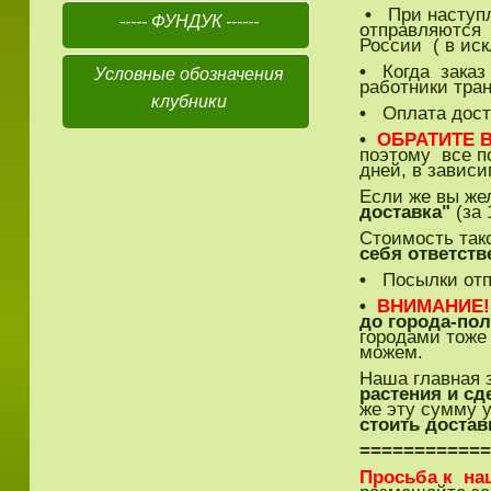
•
При наступле
----- ФУНДУК ------
отправляются 
России ( в иск
•
Когда заказ 
Условные обозначения
работники тра
клубники
•
Оплата доста
•
ОБРАТИТЕ 
поэтому все 
дней, в зависи
Если же вы жел
доставка"
(за 
Стоимость тако
себя ответств
•
Посылки от
•
ВНИМАНИЕ!
до города-пол
городами тоже 
можем.
Наша главная 
растения и сд
же эту сумму 
стоить достав
===========
Просьба к на