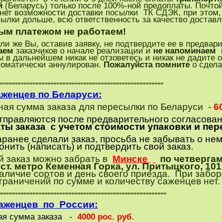
й
(Беларусь) только после 100%-ной предоплаты. Почто
 нет возможности доставки посылки ТК СДЭК, при этом, 
ылки дольше, всю ответственность за качество доставл
ым платежом не работаем!
ли же Вы, оставив заявку, не подтвердите ее в предвар
аем
заказчиков о начале реализации и
не напоминаем
 в дальнейшем никак не отзоветесь и никак не дадите о
втоматически аннулирован.
Пожалуйста помните
о сдела
========================================================
женцев по Беларуси:
я сумма заказа для пересылки по Беларуси -
6
равляются после предварительного согласовани
ты заказа с учетом стоимости упаковки и пе
анее сделали заказ, просьба не забывать о нем
ить (написать) и подтвердить свой заказ.
 заказ можно забрать в
Минске
по четвергам
т. метро Кеменная Горка, ул. Притыцкого, 101 
аличие сортов и день своего приезда.
При забор
граничений по сумме и количеству саженцев нет.
=========================================================
аженцев по России:
я сумма заказа
-
4000 рос. руб.