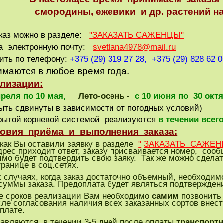
ы, ежевики и др. растений на сез
каз можно в разделе:
"ЗАКАЗАТЬ САЖЕНЦЫ"
 на электронную почту:
svetlana4978@mail.ru
нить по телефону:
+375 (29) 319 27 28, +375 (29) 828 62 
имаются в любое время года.
лизации:
преля по 10 мая,
Лето-осень
-
с 10 июня по 30 октя
быть сдвинуты в зависимости от погодных условий)
рытой корневой системой реализуются
в течении всего
овия приёма и выполнения заказа:
как Вы оставили заявку в разделе
"
ЗАКАЗАТЬ САЖЕН
дрес приходит ответ, заказу присваивается номер, сооб
мо будет подтвердить свою заяку. Так же можно сделать
транице в соц.сетях.
случаях, когда заказ достаточно объемный, необходим
суммы заказа. Предоплата будет являться подтвержден
е сроков реализации Вам необходимо
самим
позвонить 
сле согласования наличия всех заказанных сортов внес
плате.
авляются в течении 3-5 дней после оплаты
транспорт