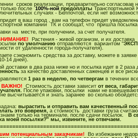
нии сроков реализации, предварительно согласовав н
только после
100%-ной
предоплаты
Транспортнымой 
лючительных случаях - Белпочтой, если нет возможност
придет в ваш город , вам на телефон придет уведомлен
нспортной компании ТК и сообщат, что пришла посылка
вки на месте, при получении, за счет получателя.
ВНИМАНИЕ!
Растения - живой организм, и их доставка
посылки
по умолчанию
отправляются вариантом "
ЭКСП
мости от удаленности города-получателя).
аете сэкономить средства за доставку, можете в заявк
10-14 дней).
й доставки в два раза ниже но и посылка идет в 2 раза
енность
за качество доставленных саженцев и все риски
правляются
1 раз в неделю, по четвергам
в течении вс
 ВАЖНО!
Стоимость доставки зависит
от веса, габари
учателя.
После упаковки, посылки нами не взвешивают
не высчитывается и знать заранее во сколько обойдется
задача:
вырастить и отправить вам качественный по
елать это вовремя,
а стоимость доставки груза считаю
узнаем только на терминале, после сдачи посылок.
В с
ка моей посылки?" мы, извините, не отвечаем.
=============================================
шим потенциальным заказчикам!
Во избежание недор