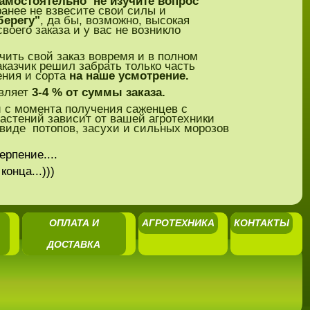
амостоятельно не изучите вопрос
анее не взвесите свои силы и
берегу"
, да бы, возможно, высокая
оего заказа и у вас не возникло
чить свой заказ вовремя и в полном
казчик решил забрать только часть
ения и сорта
на наше усмотрение.
вляет
3-4
% от суммы заказа.
 с момента получения саженцев с
астений зависит от вашей агротехники
в виде потопов, засухи и сильных морозов
рпение....
ца...)))
ОПЛАТА И
АГРОТЕХНИКА
КОНТАКТЫ
ДОСТАВКА