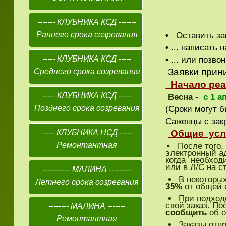
смородин
------- КЛУБНИКА КСД -------
Раннего срока созревания
•
Оставить за
•
... написать
----- КЛУБНИКА КСД -----
•
... или позво
Заявки прин
Среднего срока созревания
Начало реа
----- КЛУБНИКА КСД -----
Весна -
с 1 а
Позднего срока созревания
(Сроки могут 
Саженцы с зак
----- КЛУБНИКА НСД -----
Общие усл
Ремонтантная
•
После того, 
электронный а
когда необходи
или в Л/С на с
----------- МАЛИНА ---------
•
В некоторых 
Летнего срока созревания
35%
от общей 
•
При подход
свой заказ. По
-------- МАЛИНА -------
сообщить
об о
Ремонтантная
•
Заказы отпр