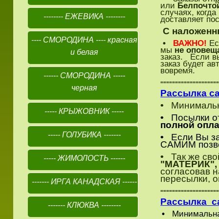
или
Белпочто
случаях, когда
-------- ЕЖЕВИКА --------
доставляет пос
С наложенн
---- СМОРОДИНА ---- красная
•
ВАЖНО!
Eс
мы
не оповещ
и белая
заказ. Если вы
заказ будет а
вовремя.
------ СМОРОДИНА -----
===================
черная
Рассылка са
•
Минимальна
----- КРЫЖОВНИК -----
•
Посылки отп
полной опла
----- ГОЛУБИКА -------
•
Если Вы зар
САМИМ позвон
•
Так же свой
----- ЖИМОЛОСТЬ ------
"МАТЕРИК", с
согласовав н
пересылки, о
------- ИРГА КАНАДСКАЯ ------
===================
Рассылка с
------- КЛЮКВА --------
•
Минимальна