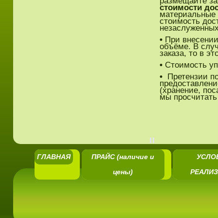
размещайте зая
стоимости до
материальные
стоимость дост
незаслуженных
•
При внесении 
объёме. В случ
заказа, то в 
•
Стоимость уп
•
Претензии по
предоставлени
(хранение, пос
мы просчитать
И
ГЛАВНАЯ
ПРАЙС (наличие и
УСЛО
цены)
РЕАЛИ