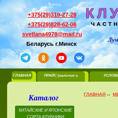
КЛ
+375(29)319-27-28
+375(29)828-62-06
ЧАСТ
svetlana4978@mail.ru
Луч
Беларусь г.Минск
ГЛАВНАЯ
ПРАЙС (наличие и
УСЛОВ
цены)
РЕАЛИЗА
ГЛАВНАЯ
М
Каталог
>>
КИТАЙСКИЕ И ЯПОНСКИЕ
СОРТА КЛУБНИКИ