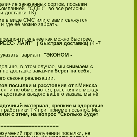
аличие заказанных сортов, посылки
Компанией "СДЕК" во все регионы
и доставки ТК).
ие в виде СМС или с вами свяжутся
 и где ее можно забрать.
 предпочтительнее как можно быстрее,
РЕСС- ЛАЙТ" ( быстрая доставка)
(4 -7
е указать вариант
"ЭКОНОМ -
 дольше, в этом случае, мы
снимаем с
 по доставке заказчик
берет на себя.
его сезона реализации.
тов посылки и расстояния от г.Минска
ся и не обмеряются, расстояние между
 доставка каждого вашего заказа, мы не
садочный материал, крепкие и здоровые
т работники ТК при приеме посылок. Мы
вязи с этим, на вопрос "Сколько будет
====================
азумений при получении посылки, не