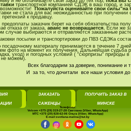
вку и не оплачивайте свой заказ до тех пор,
пока Вы с
ставки
транспортной компанией СДЭК в ваш город, и зар
 возможности!
Пожалуйста оценивайте свои силы"на 
авки не стала для вас неожиданностью при получении св
 претензий к продавцу.
предоплаты заказчик берет на себя обязательства полу
ае отказа от заказа,
аванс не возвращается.
Если же за
этом случае выбираются и отправляются заказанные раст
аковки посылки и транспортировки до ПВЗ СДЭКа соста
 посадочному материалу принимаются в течение 7 дней
ем фото на момент их получения. Дальнейшая судьба р
адка, уход) и погодных условий ( "сюрпризы" природы 
 не можем).
Всех благодарим за доверие, понимание и те
 за то, что дочитали все наши условия до кон
ВИЯ
ЗАКАЗАТЬ
ПОЛУЧИТЬ ЗАКАЗ В
ЗАЦИИ
САЖЕНЦЫ
МИНСКЕ
Телефоны:
Velcom +375 (29) 319-27-28 Светлана (Viber, WhatsApp)
МТС +375 (29) 828-62-06 Ольга (Viber, WhatsApp)
E-mail:svetlana-malina@tut.by