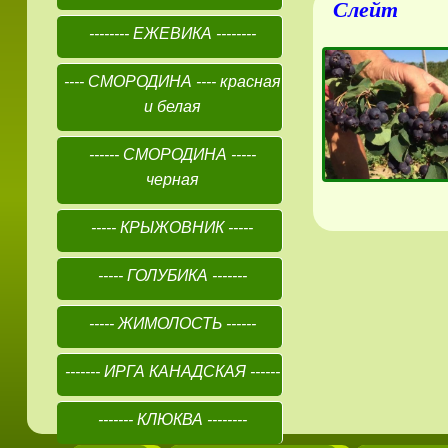
Слейт
-------- ЕЖЕВИКА --------
---- СМОРОДИНА ---- красная
и белая
------ СМОРОДИНА -----
черная
----- КРЫЖОВНИК -----
----- ГОЛУБИКА -------
----- ЖИМОЛОСТЬ ------
------- ИРГА КАНАДСКАЯ ------
------- КЛЮКВА --------