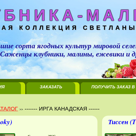
УБНИКА-МАЛ
НАЯ КОЛЛЕКЦИЯ СВЕТЛАНЫ
шие сорта ягодных культур мировой селе
Саженцы клубники, малины, ежевики и д
ИЯ
ЗАКАЗАТЬ
ПОЛУЧИТЬ ЗАКАЗ В
ЦИИ
САЖЕНЦЫ
МИНСКЕ
АТАЛОГ
------- ИРГА КАНАДСКАЯ ------
>>
oky)
Тиссен (T