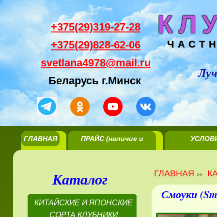
КЛ
+375(29)319-27-28
+375(29)828-62-06
ЧАСТ
svetlana4978@mail.ru
Луч
Беларусь г.Минск
ГЛАВНАЯ
ПРАЙС (наличие и
УСЛОВ
цены)
РЕАЛИЗА
ГЛАВНАЯ
К
Каталог
>>
Смоуки (Sm
КИТАЙСКИЕ И ЯПОНСКИЕ
СОРТА КЛУБНИКИ