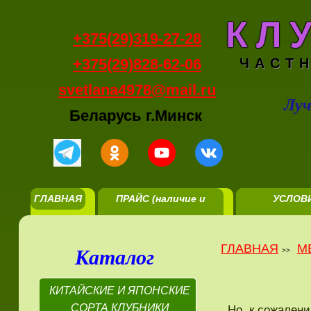
КЛ
+375(29)319-27-28
+375(29)828-62-06
ЧАСТ
svetlana4978@mail.ru
Луч
Беларусь г.Минск
ГЛАВНАЯ
ПРАЙС (наличие и
УСЛОВ
цены)
РЕАЛИЗА
ГЛАВНАЯ
М
Каталог
>>
КИТАЙСКИЕ И ЯПОНСКИЕ
СОРТА КЛУБНИКИ
Но, к сожалени