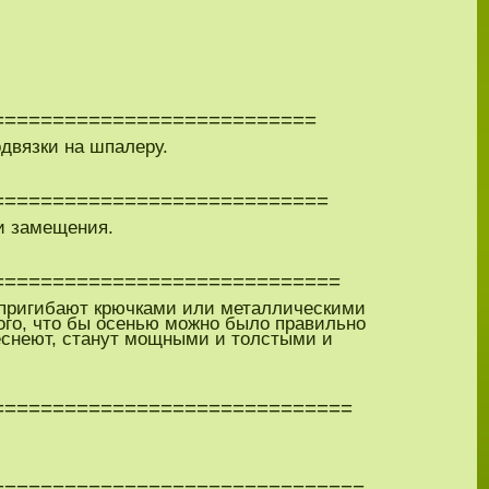
===========================
одвязки на шпалеру.
============================
ги замещения.
=============================
о пригибают крючками или металлическими
ого, что бы осенью можно было правильно
евеснеют, станут мощными и толстыми и
==============================
===============================