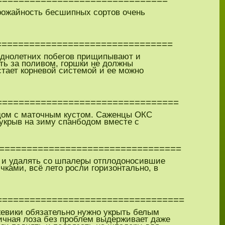
Урожайность бесшипных сортов очень
===============================
однолетних побегов прищипывают и
ть за поливом, горшки не должны
стает корневой системой и ее можно
=================================
ядом с маточным кустом. Саженцы ОКС
 укрыв на зиму спанбодом вместе с
=================================
ь и удалять со шпалеры отплодоносившие
ками, всё лето росли горизонтально, в
==================================
жевики обязательно нужно укрыть белым
ичная лоза без проблем выдерживает даже