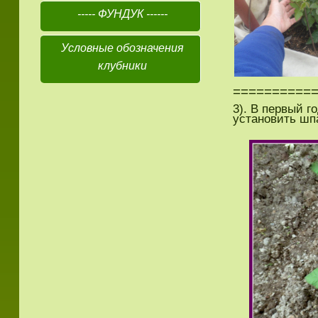
----- ФУНДУК ------
Условные обозначения
клубники
==========
3). В первый г
установить шпа