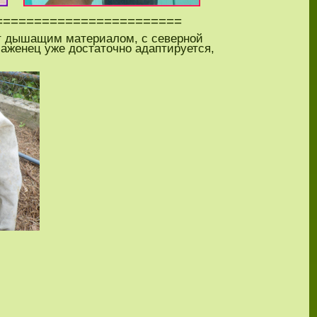
============================
т дышащим материалом, с северной
саженец уже достаточно адаптируется,