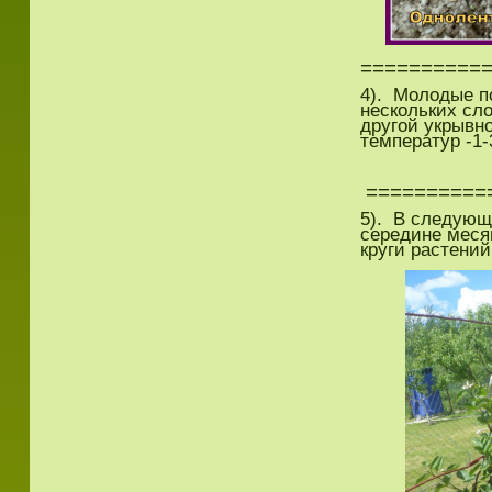
==========
4). Молодые п
нескольких сло
другой укрывн
температур -1-
==========
5). В следующ
середине меся
круги растени