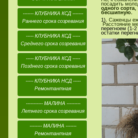
посадить моло
одного сорта,
бесшипную.
------- КЛУБНИКА КСД -------
1).
Саженцы еже
Раннего срока созревания
Расстояние меж
перегноем (1-2
остатки перег
----- КЛУБНИКА КСД -----
Среднего срока созревания
----- КЛУБНИКА КСД -----
Позднего срока созревания
----- КЛУБНИКА НСД -----
Ремонтантная
----------- МАЛИНА ---------
Летнего срока созревания
-------- МАЛИНА -------
Ремонтантная