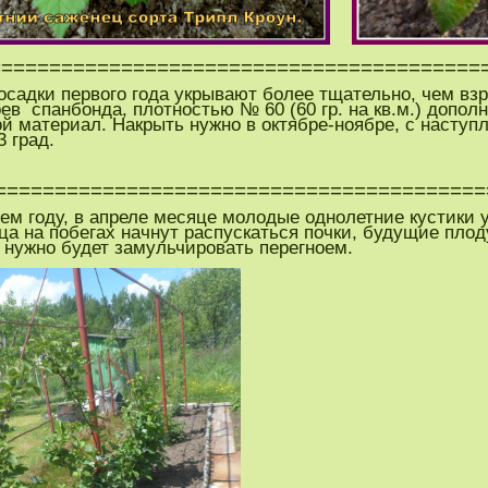
=========================================
осадки первого года укрывают более тщательно, чем вз
ев спанбонда, плотностью № 60 (60 гр. на кв.м.) допо
ой материал. Накрыть нужно в октябре-ноябре, с насту
3 град.
=========================================
ем году, в апреле месяце молодые однолетние кустики у
ца на побегах начнут распускаться почки, будущие плод
й нужно будет замульчировать перегноем.