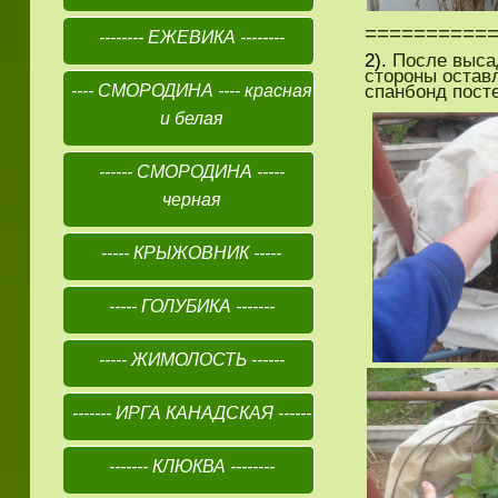
==========
-------- ЕЖЕВИКА --------
2).
После выса
стороны оставл
---- СМОРОДИНА ---- красная
спанбонд пост
и белая
------ СМОРОДИНА -----
черная
----- КРЫЖОВНИК -----
----- ГОЛУБИКА -------
----- ЖИМОЛОСТЬ ------
------- ИРГА КАНАДСКАЯ ------
------- КЛЮКВА --------