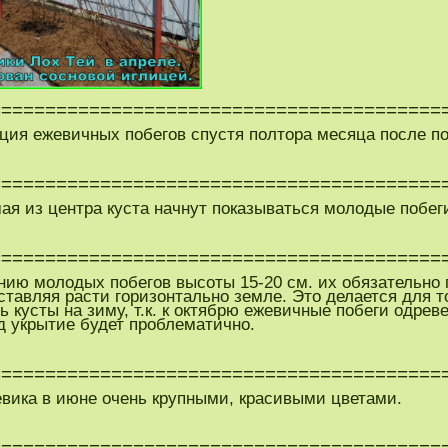
=========================================
ация ежевичных побегов спустя полтора месяца после п
=========================================
мая из центра куста начнут показываться молодые побе
=========================================
ению молодых побегов высоты 15-20 см. их обязательн
ставляя расти горизонтально земле. Это делается для т
ь кусты на зиму, т.к. к октябрю ежевичные побеги одр
д укрытие будет проблематично.
=========================================
евика в июне очень крупными, красивыми цветами.
=========================================