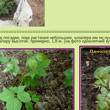
=========================================
од посадки, пока растения небольшие, шпалера им не нуж
леру высотой, примерно, 1,8 м. (на фото однолетний ку