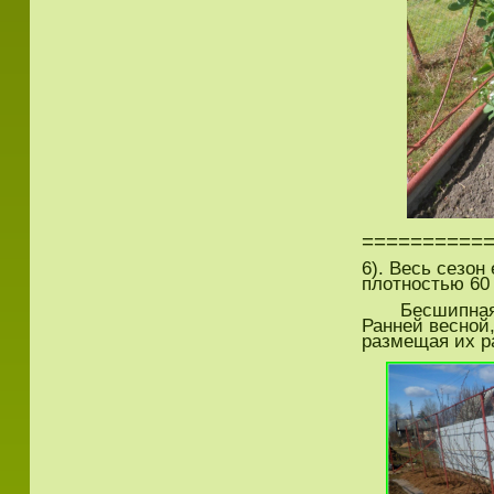
==========
6). Весь сезо
плотностью 60 
Бесшипная еже
Ранней весной
размещая их р