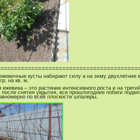
=========================================
н ежевичные кусты набирают силу а на зиму двухлетние
гр. на кв. м.
вика – это растение интенсивного роста и на третий г
, после снятия укрытия, все прошлогодние побеги подв
авномерно по всей плоскости шпалеры.