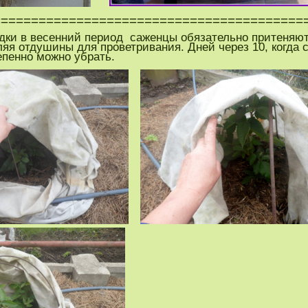
=====================================
дки в весенний период саженцы обязательно притеняю
яя отдушины для проветривания. Дней через 10, когда 
епенно можно убрать.