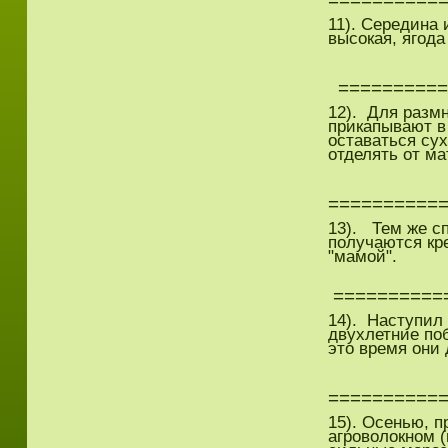
11). Середина
высокая, ягода
==========
12). Для разм
прикапывают в
оставаться су
отделять от ма
==========
13). Тем же с
получаются кре
"мамой".
==========
14). Наступил
двухлетние по
это время они 
==========
15). Осенью, 
агроволокном 