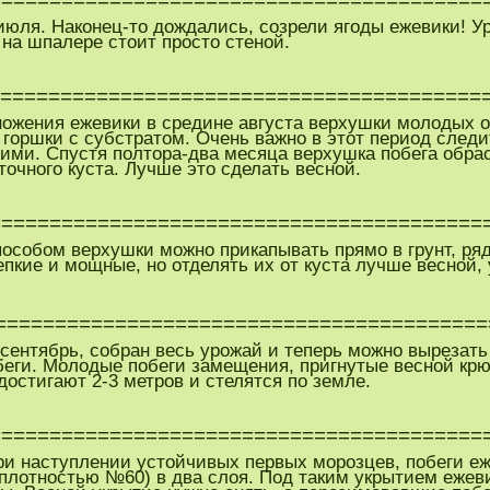
 июля. Наконец-то дождались, созрели ягоды ежевики! 
 на шпалере стоит просто стеной.
=========================================
ножения ежевики в средине августа верхушки молодых 
 горшки с субстратом. Очень важно в этот период следи
хими. Спустя полтора-два месяца верхушка побега обра
точного куста. Лучше это сделать весной.
=========================================
пособом верхушки можно прикапывать прямо в грунт, р
пкие и мощные, но отделять их от куста лучше весной,
=========================================
 сентябрь, собран весь урожай и теперь можно вырезат
беги. Молодые побеги замещения, пригнутые весной крюч
достигают 2-3 метров и стелятся по земле.
=========================================
при наступлении устойчивых первых морозцев, побеги е
(плотностью №60) в два слоя. Под таким укрытием ежев