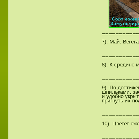
==========
7). Май. Вегет
==========
8). К средине 
==========
9). По достиж
шпильками, за
и удобно укрыт
пригнуть их по
==========
10). Цветет еж
==========