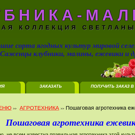
УБНИКА-МАЛ
НАЯ КОЛЛЕКЦИЯ СВЕТЛАНЫ
шие сорта ягодных культур мировой селе
Саженцы клубники, малины, ежевики и д
ИЯ
ЗАКАЗАТЬ
ПОЛУЧИТЬ ЗАКАЗ В
ЦИИ
САЖЕНЦЫ
МИНСКЕ
ЕНЮ
АГРОТЕХНИКА
Пошаговая агротехника еже
>>
>>
Пошаговая агротехника ежевик
ю, не всем известна правильная агротехника этой культ