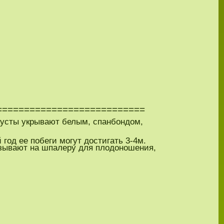
===========================
 кусты укрывают белым, спанбондом,
од ее побеги могут достигать 3-4м.
язывают на шпалеру для плодоношения,